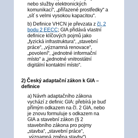
nebo služby elektronických
komunikací“, „přiřazené prostředky“ a
„síť s velmi vysokou kapacitou“.
b) Definice VHCN je převzata z
čl. 2
bodu 2 EECC
; GIA přidává vlastní
definice klíčových pojmů jako
„fyzická infrastruktura“, „stavební
práce“, „významná renovace“,
„povolení“, „jednotné informační
místo“ a „jednotné vnitrostátní
digitální kontaktní místo“.
2) Český adaptační zákon k GIA –
definice
a) Návrh adaptačního zákona
vychází z definic GIA: přebírá je buď
přímým odkazem na čl. 2 GIA, nebo
je znovu formuluje s odkazem na
GIA a stavební zákon (§ 2
stavebního zákona pro pojmy
„stavba“, „stavební práce“,
„významná změna stavby“)