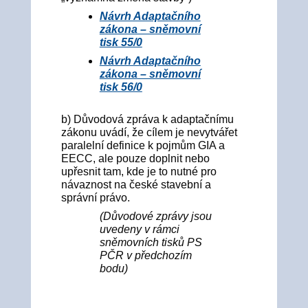
Návrh Adaptačního
zákona – sněmovní
tisk 55/0
Návrh Adaptačního
zákona – sněmovní
tisk 56/0
b) Důvodová zpráva k adaptačnímu
zákonu uvádí, že cílem je nevytvářet
paralelní definice k pojmům GIA a
EECC, ale pouze doplnit nebo
upřesnit tam, kde je to nutné pro
návaznost na české stavební a
správní právo.
(Důvodové zprávy jsou
uvedeny v rámci
sněmovních tisků PS
PČR v předchozím
bodu)