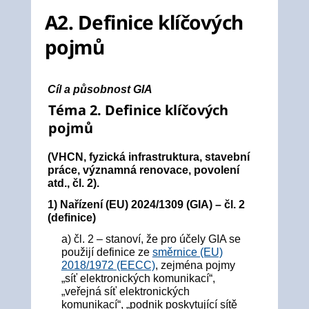
A2. Definice klíčových
pojmů
Cíl a působnost GIA
Téma 2. Definice klíčových
pojmů
(VHCN, fyzická infrastruktura, stavební
práce, významná renovace, povolení
atd., čl. 2).
1) Nařízení (EU) 2024/1309 (GIA) – čl. 2
(definice)
a) čl. 2 – stanoví, že pro účely GIA se
použijí definice ze
směrnice (EU)
2018/1972 (EECC)
, zejména pojmy
„síť elektronických komunikací“,
„veřejná síť elektronických
komunikací“, „podnik poskytující sítě