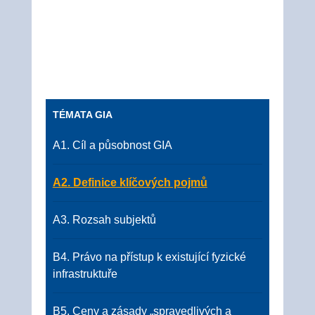
TÉMATA GIA
A1. Cíl a působnost GIA
A2. Definice klíčových pojmů
A3. Rozsah subjektů
B4. Právo na přístup k existující fyzické
infrastruktuře
B5. Ceny a zásady „spravedlivých a