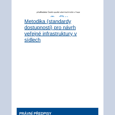
Metodika (standardy
dostupnosti) pro návrh
veřejné infrastruktury v
sídlech
PRÁVNÍ PŘEDPISY