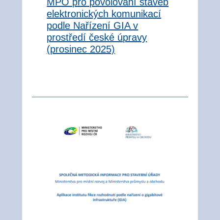
MPO pro povolování staveb
elektronických komunikací
podle Nařízení GIA v
prostředí české úpravy
(prosinec 2025)