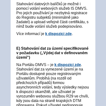
Stahování datových balíčků je možné i
pomocí volání webových služeb IS DMVS.
Pro jejich používání je nezbytná registrace
do Registru subjektů (minimálně jako
žadatel) a upload veřejné části certifikátu, s
nímž bude volání služeb podepisováno.
Více informací je
k dispozici zde
.
E) Stahování dat za území specifikované
v požadavku („Výdej dat v definovaném
území“)
Na Portálu DMVS – je
k dispozici zde
.
Stahování dat za vymezené území je na
Portálu dostupné pouze registrovaným
uživatelům. Probíhá (na rozdíl od
předchozích případů) formou
asynchronních volání, tedy výsledky nejsou
k dispozici okamžitě, ale uživatel je
vyrozuměn webovou službou R29 ve chvíli,
kdy jsou data na straně krajských DTM
připravena. Pokud uživatel nedisponuje