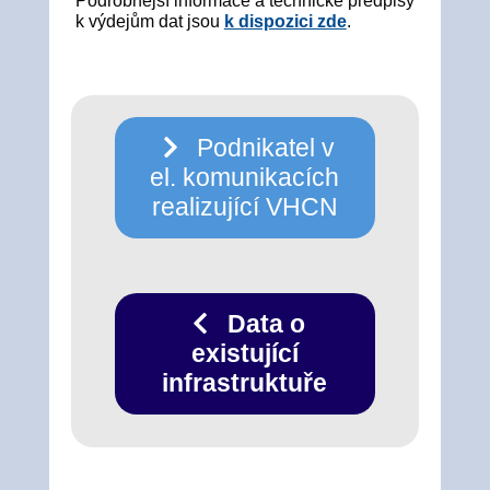
Podrobnější informace a technické předpisy
k výdejům dat jsou
k dispozici zde
.
Podnikatel v
el. komunikacích
realizující VHCN
Data o
existující
infrastruktuře