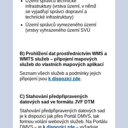
Území správců technické
infrastruktury (vrstva území, v němž
se vyjadřují správci dopravní a
technické infrastruktury)
Území správců vymezeného území
(vrstvy vyhrazeného území SVÚ
B) Prohlížení dat prostřednictvím WMS a
WMTS služeb – připojení mapových
služeb do vlastních mapových aplikací
Seznam všech služeb a podmínky jejich
připojení jsou
k dispozici zde
.
C) Stahování předpřipravených
datových sad ve formátu JVF DTM
Stahování předpřipravených datových sad
je k dispozici jak přes Portál DMVS, tak
formou volání webových služeb. Na Portálu
DMVS – je
k dispozici zde
– vyžaduje