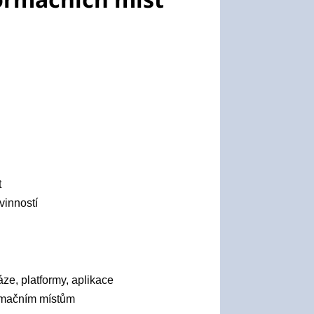
t
vinností
áze, platformy, aplikace
ormačním místům