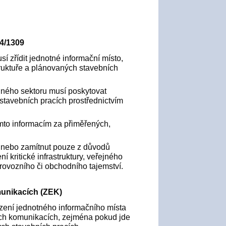
24/1309
sí zřídit jednotné informační místo,
struktuře a plánovaných stavebních
ejného sektoru musí poskytovat
 stavebních pracích prostřednictvím
těmto informacím za přiměřených,
n nebo zamítnut pouze z důvodů
í kritické infrastruktury, veřejného
rovozního či obchodního tajemství.
munikacích (ZEK)
řízení jednotného informačního místa
ých komunikacích, zejména pokud jde