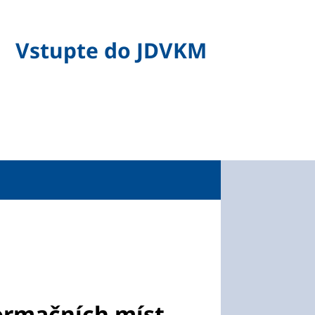
Vstupte do JDVKM
formačních míst