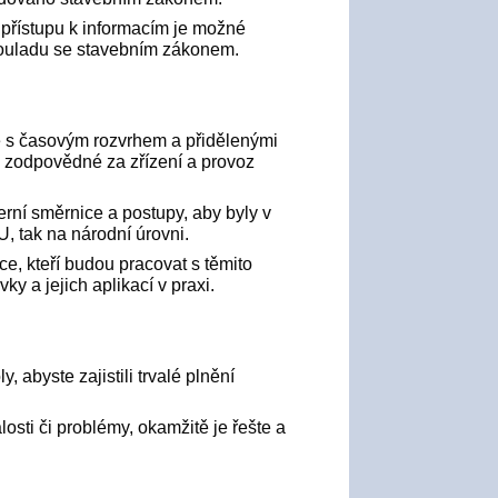
í přístupu k informacím je možné
ouladu se stavebním zákonem.
e s časovým rozvrhem a přidělenými
u zodpovědné za zřízení a provoz
terní směrnice a postupy, aby byly v
U, tak na národní úrovni.
ce, kteří budou pracovat s těmito
 a jejich aplikací v praxi.
y, abyste zajistili trvalé plnění
osti či problémy, okamžitě je řešte a