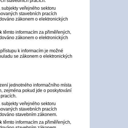
ých stavebních pracích.
 a subjekty veřejného sektoru
lánovaných stavebních pracích
žadováno zákonem o elektronických
up k těmto informacím za přiměřených,
adováno zákonem o elektronických
í přístupu k informacím je možné
ouladu se zákonem o elektronických
řízení jednotného informačního místa
n, zejména pokud jde o poskytování
 pracích.
 a subjekty veřejného sektoru
lánovaných stavebních pracích
žadováno stavebním zákonem.
up k těmto informacím za přiměřených,
žadováno stavebním zákonem.