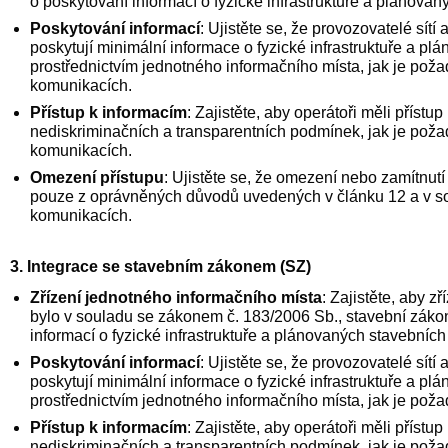
o poskytování informací o fyzické infrastruktuře a plánovan
Poskytování informací
: Ujistěte se, že provozovatelé sítí
poskytují minimální informace o fyzické infrastruktuře a p
prostřednictvím jednotného informačního místa, jak je po
komunikacích.
Přístup k informacím
: Zajistěte, aby operátoři měli příst
nediskriminačních a transparentních podmínek, jak je pož
komunikacích.
Omezení přístupu
: Ujistěte se, že omezení nebo zamítnut
pouze z oprávněných důvodů uvedených v článku 12 a v s
komunikacích.
3. Integrace se stavebním zákonem (SZ)
Zřízení jednotného informačního místa
: Zajistěte, aby z
bylo v souladu se zákonem č. 183/2006 Sb., stavební záko
informací o fyzické infrastruktuře a plánovaných stavebních
Poskytování informací
: Ujistěte se, že provozovatelé sítí
poskytují minimální informace o fyzické infrastruktuře a p
prostřednictvím jednotného informačního místa, jak je po
Přístup k informacím
: Zajistěte, aby operátoři měli příst
nediskriminačních a transparentních podmínek, jak je po