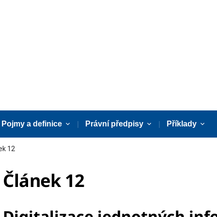
Pojmy a definice
Právní předpisy
Příklady
ek 12
Článek 12
Digitalizace jednotných in