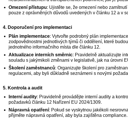
Omezení přístupu
: Ujistěte se, že omezení nebo zamítnut
pouze z oprávněných důvodů uvedených v článku 12 a v s
4. Doporučení pro implementaci
Plán implementace
: Vytvořte podrobný plán implementac
zodpovědnostmi jednotlivých týmů či oddělení, které budo
jednotného informačního místa dle článku 12.
Aktualizace interních směrnic
: Pravidelně aktualizujte in
souladu s jakýmikoli změnami v legislativě, jak na úrovni E
Školení zaměstnanců
: Organizujte školení pro zaměstnan
regulacemi, aby byli důkladně seznámeni s novými požadavky
5. Kontrola a audit
Interní audity
: Pravidelně provádějte interní audity a kontrol
požadavků článku 12 Nařízení EU 2024/1309.
Nápravná opatření
: Pokud se vyskytnou jakékoli nesrovnal
přijměte nápravná opatření, aby byla zajištěna compliance.