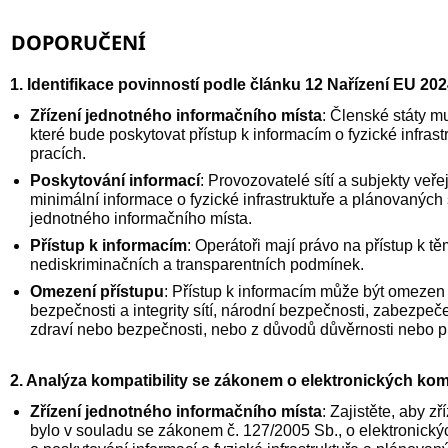
DOPORUČENÍ
1.
Identifikace povinností podle článku 12 Nařízení EU 20
Zřízení jednotného informačního místa
: Členské státy mu
které bude poskytovat přístup k informacím o fyzické infra
pracích.
Poskytování informací
: Provozovatelé sítí a subjekty veř
minimální informace o fyzické infrastruktuře a plánovaných
jednotného informačního místa.
Přístup k informacím
: Operátoři mají právo na přístup k 
nediskriminačních a transparentních podmínek.
Omezení přístupu
: Přístup k informacím může být omeze
bezpečnosti a integrity sítí, národní bezpečnosti, zabezpečen
zdraví nebo bezpečnosti, nebo z důvodů důvěrnosti nebo p
2.
Analýza kompatibility se zákonem o elektronických ko
Zřízení jednotného informačního místa
: Zajistěte, aby z
bylo v souladu se zákonem č. 127/2005 Sb., o elektronick