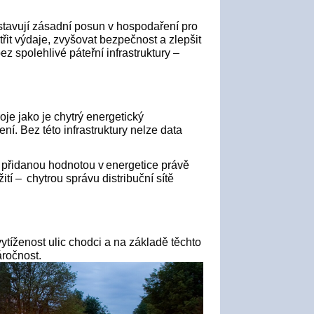
stavují zásadní posun v hospodaření pro
řit výdaje, zvyšovat bezpečnost a zlepšit
ez spolehlivé páteřní infrastruktury –
oje jako je chytrý energetický
ní. Bez této infrastruktury nelze data
s přidanou hodnotou v energetice právě
žití – chytrou správu distribuční sítě
 vytíženost ulic chodci a na základě těchto
áročnost.