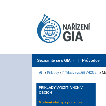
Seznamte se s GIA
Průvodce
»
Příklady
»
Příklady využití VHCN v...
»
Mo
PŘÍKLADY VYUŽITÍ VHCN V
OBCÍCH
Moderní služby s přidanou