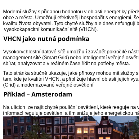
Moderní služby s přidanou hodnotou v oblasti energetiky před
obce a města. Umožňují efektivněji hospodařit s energiemi, šet
kvalitu života obyvatel. Tyto chytré služby ale dnes nefungují b
vysokokapacitní komunikační sítě (VHCN).
VHCN jako nutná podmínka
Vysokorychlostní datové sítě umožňují zavádět pokročilé nástr
management sítě (Smart Grid) nebo inteligentní veřejné osvětle
sbírat, analyzovat a v reálném čase řídit na potřeby města.
Tato stránka stručně ukazuje, jaké přínosy mohou mít služby 
tam, kde je kvalitní VHCN, a přibližuje hlavní oblasti jejich vyu
(Grid) a modernizované veřejné osvětlení.
Příklad – Amsterodam
Na ulicích lze najít chytré pouliční osvětlení, které reaguje na
informací reguluje osvětlení a tím snižuje jeho energetickou n