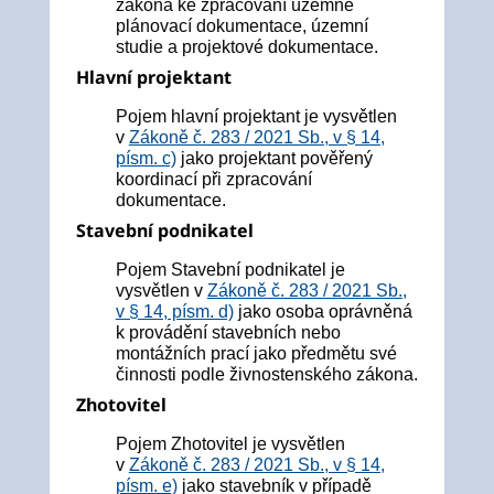
zákona ke zpracování územně
plánovací dokumentace, územní
studie a projektové dokumentace.
Hlavní projektant
Pojem hlavní projektant je vysvětlen
v
Zákoně č. 283 / 2021 Sb., v § 14,
písm. c)
jako projektant pověřený
koordinací při zpracování
dokumentace.
Stavební podnikatel
Pojem Stavební podnikatel je
vysvětlen v
Zákoně č. 283 / 2021 Sb.,
v § 14, písm. d)
jako osoba oprávněná
k provádění stavebních nebo
montážních prací jako předmětu své
činnosti podle živnostenského zákona.
Zhotovitel
Pojem Zhotovitel je vysvětlen
v
Zákoně č. 283 / 2021 Sb., v § 14,
písm. e)
jako stavebník v případě