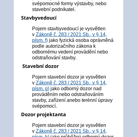
svépomocné formy výstavby, nebo
stavební podnikatel.
Stavbyvedoucí
Pojem stavbyvedoucí je vysvětlen
v
Zákoně č. 283 / 2021 Sb., v § 14,
písm. f)
jako fyzická osoba oprávněná
podle autorizačního zákona k
odbornému vedení provádění nebo
odstraňování stavby.
Stavební dozor
Pojem stavební dozor je vysvětlen
v
Zákoně č. 283 / 2021 Sb., v § 14,
písm. g)
jako odborný dozor nad
prováděním nebo odstraňováním
stavby, zařízení anebo terénní úpravy
svépomocí.
Dozor projektanta
Pojem stavební dozor je vysvětlen
v
Zákoně č. 283 / 2021 Sb., v § 14,
písm. h)
jako průběžný odborný dozor